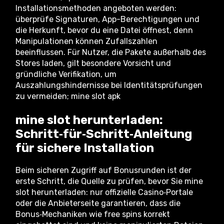
Installationsmethoden angeboten werden:
überprüfe Signaturen, App-Berechtigungen und
die Herkunft, bevor du eine Datei öffnest, denn
Manipulationen können Zufallszahlen
beeinflussen. Für Nutzer, die Pakete außerhalb des
Stores laden, gilt besondere Vorsicht und
gründliche Verifikation, um
Auszahlungshindernisse bei Identitätsprüfungen
zu vermeiden; mine slot apk
mine slot herunterladen:
Schritt‑für‑Schritt‑Anleitung
für sichere Installation
Beim sicheren Zugriff auf Bonusrunden ist der
erste Schritt, die Quelle zu prüfen, bevor Sie mine
slot herunterladen: nur offizielle Casino‑Portale
oder die Anbieterseite garantieren, dass die
Bonus‑Mechaniken wie free spins korrekt