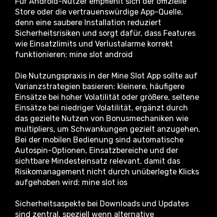
Für Android-Nutzer empfiehlt sich der offizielle
Store oder die vertrauenswürdige App-Quelle,
denn eine saubere Installation reduziert
Sicherheitsrisiken und sorgt dafür, dass Features
wie Einsatzlimits und Verlustalarme korrekt
funktionieren; mine slot android
Die Nutzungspraxis in der Mine Slot App sollte auf
Varianzstrategien basieren: kleinere, häufigere
Einsätze bei hoher Volatilität oder größere, seltene
Einsätze bei niedriger Volatilität, ergänzt durch
das gezielte Nutzen von Bonusmechaniken wie
multipliers, um Schwankungen gezielt anzugehen.
Bei der mobilen Bedienung sind automatische
Autospin-Optionen, Einsatzbereiche und der
sichtbare Mindesteinsatz relevant, damit das
Risikomanagement nicht durch unüberlegte Klicks
aufgehoben wird; mine slot ios
Sicherheitsaspekte bei Downloads und Updates
sind zentral, speziell wenn alternative