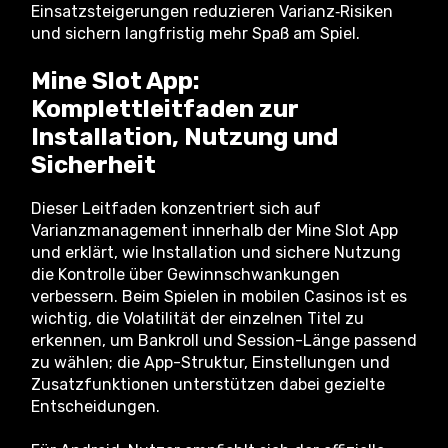
Einsatzsteigerungen reduzieren Varianz‑Risiken
und sichern langfristig mehr Spaß am Spiel.
Mine Slot App:
Komplettleitfaden zur
Installation, Nutzung und
Sicherheit
Dieser Leitfaden konzentriert sich auf
Varianzmanagement innerhalb der Mine Slot App
und erklärt, wie Installation und sichere Nutzung
die Kontrolle über Gewinnschwankungen
verbessern. Beim Spielen in mobilen Casinos ist es
wichtig, die Volatilität der einzelnen Titel zu
erkennen, um Bankroll und Session-Länge passend
zu wählen; die App-Struktur, Einstellungen und
Zusatzfunktionen unterstützen dabei gezielte
Entscheidungen.