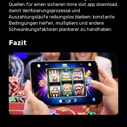
Quellen für einen sicheren mine slot app download,
damit Verifizierungsprozesse und
Auszahlungsläufe reibungslos bleiben; konstante
Bedingungen helfen, multipliers und andere
Schwankungsfaktoren planbarer zu handhaben.
Fazit