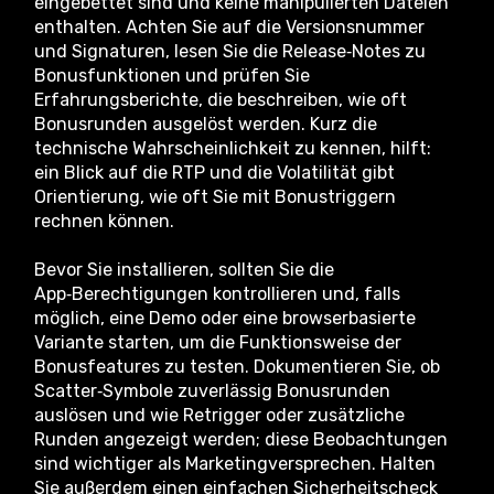
eingebettet sind und keine manipulierten Dateien
enthalten. Achten Sie auf die Versionsnummer
und Signaturen, lesen Sie die Release‑Notes zu
Bonusfunktionen und prüfen Sie
Erfahrungsberichte, die beschreiben, wie oft
Bonusrunden ausgelöst werden. Kurz die
technische Wahrscheinlichkeit zu kennen, hilft:
ein Blick auf die RTP und die Volatilität gibt
Orientierung, wie oft Sie mit Bonustriggern
rechnen können.
Bevor Sie installieren, sollten Sie die
App‑Berechtigungen kontrollieren und, falls
möglich, eine Demo oder eine browserbasierte
Variante starten, um die Funktionsweise der
Bonusfeatures zu testen. Dokumentieren Sie, ob
Scatter‑Symbole zuverlässig Bonusrunden
auslösen und wie Retrigger oder zusätzliche
Runden angezeigt werden; diese Beobachtungen
sind wichtiger als Marketingversprechen. Halten
Sie außerdem einen einfachen Sicherheitscheck