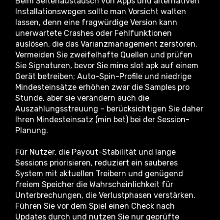
Beim Seitenaustausch von Apps und alternativen
Installationswegen sollte man Vorsicht walten
lassen, denn eine fragwürdige Version kann
unerwartete Crashes oder Fehlfunktionen
auslösen, die das Varianzmanagement zerstören.
Vermeiden Sie zweifelhafte Quellen und prüfen
Sie Signaturen, bevor Sie mine slot apk auf einem
Gerät betreiben; Auto-Spin-Profile und niedrige
Mindesteinsätze erhöhen zwar die Samples pro
Stunde, aber sie verändern auch die
Auszahlungsstreuung – berücksichtigen Sie daher
Ihren Mindesteinsatz (min bet) bei der Session-
Planung.
Für Nutzer, die Payout-Stabilität und lange
Sessions priorisieren, reduziert ein sauberes
System mit aktuellen Treibern und genügend
freiem Speicher die Wahrscheinlichkeit für
Unterbrechungen, die Verlustphasen verstärken.
Führen Sie vor dem Spiel einen Check nach
Updates durch und nutzen Sie nur geprüfte