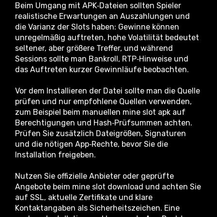
Beim Umgang mit APK‑Dateien sollten Spieler
realistische Erwartungen an Auszahlungen und
die Varianz der Slots haben: Gewinne können
unregelmäßig auftreten, hohe Volatilität bedeutet
seltener, aber größere Treffer, und während
Sessions sollte man Bankroll, RTP‑Hinweise und
das Auftreten kurzer Gewinnläufe beobachten.
Vor dem Installieren der Datei sollte man die Quelle
prüfen und nur empfohlene Quellen verwenden,
zum Beispiel beim manuellen mine slot apk auf
Berechtigungen und Hash‑Prüfsummen achten.
Prüfen Sie zusätzlich Dateigrößen, Signaturen
und die nötigen App‑Rechte, bevor Sie die
Installation freigeben.
Nutzen Sie offizielle Anbieter oder geprüfte
Angebote beim mine slot download und achten Sie
auf SSL, aktuelle Zertifikate und klare
Kontaktangaben als Sicherheitszeichen. Eine