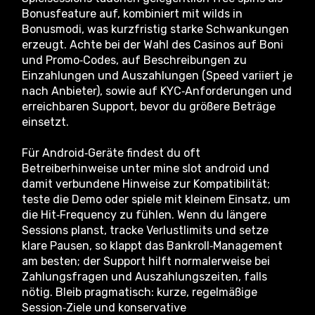
Bonusfeature auf, kombiniert mit wilds in
Bonusmodi, was kurzfristig starke Schwankungen
erzeugt. Achte bei der Wahl des Casinos auf Boni
und Promo‑Codes, auf Beschreibungen zu
Einzahlungen und Auszahlungen (Speed variiert je
nach Anbieter), sowie auf KYC‑Anforderungen und
erreichbaren Support, bevor du größere Beträge
einsetzt.
Für Android‑Geräte findest du oft
Betreiberhinweise unter mine slot android und
damit verbundene Hinweise zur Kompatibilität;
teste die Demo oder spiele mit kleinem Einsatz, um
die Hit‑Frequency zu fühlen. Wenn du längere
Sessions planst, tracke Verlustlimits und setze
klare Pausen, so klappt das Bankroll‑Management
am besten; der Support hilft normalerweise bei
Zahlungsfragen und Auszahlungszeiten, falls
nötig. Bleib pragmatisch: kurze, regelmäßige
Session‑Ziele und konservative